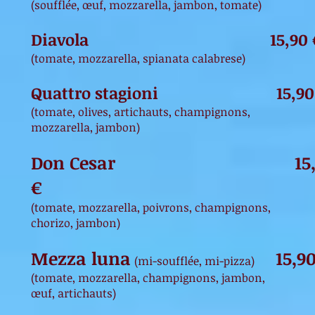
(soufflée, œuf, mozzarella, jambon, tomate)
Diavola 15
,90 
(tomate, mozzarella, spianata calabrese)
Quattro stagioni 15,90
(tomate, olives, artichauts, champignons,
mozzarella, jambon)
Don Cesar 15
€
(tomate, mozzarella, poivrons, champignons,
chorizo, jambon)
Mezza luna
15,90
(mi-soufflée, mi-pizza)
(tomate, mozzarella, champignons, jambon,
œuf, artichauts)